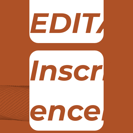
EDITA
Inscri
encerr