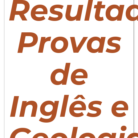
Resulta
Provas
de
Inglês e