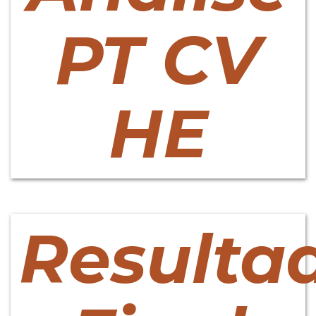
PT CV
HE
Resulta